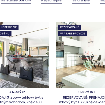
Najstaršie ponuky
Najlacnejšie
Najdrahšie
Na
NE PROVÍZIE
REZERVOVANÉ
OSŤ HÚ
VRÁTANE PROVÍZIE
3-IZBOVÝ BYT
1-IZBOVÝ BYT
DAJ:3 izbový tehlový byt s
REZERVOVANÉ: PRENÁJO
stným vchodom, Košice, ul.
izbový byt + KK, Košice-ce