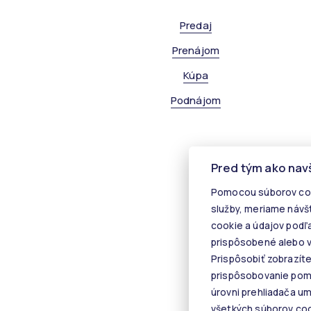
Predaj
Prenájom
Kúpa
Podnájom
Pred tým ako nav
Pomocou súborov coo
služby, meriame návš
cookie a údajov podľ
prispôsobené alebo v
Prispôsobiť zobrazít
prispôsobovanie pomo
úrovni prehliadača u
všetkých súborov cook