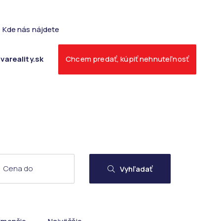
Kde nás nájdete
vareality.sk
Chcem predať, kúpiť nehnuteľnosť
Vyhľadať