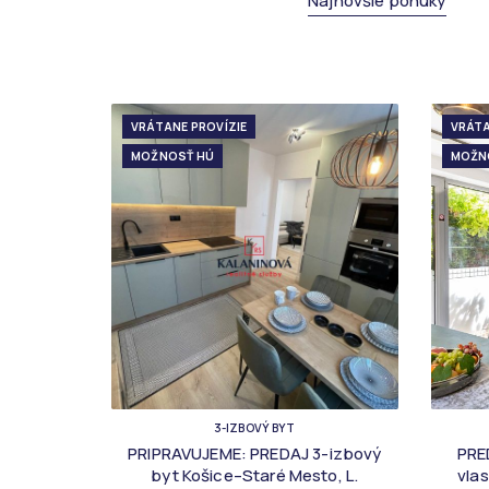
Najnovšie ponuky
VRÁTANE PROVÍZIE
VRÁTA
MOŽNOSŤ HÚ
MOŽN
3-IZBOVÝ BYT
PRIPRAVUJEME: PREDAJ 3-izbový
PRE
byt Košice–Staré Mesto, L.
vla