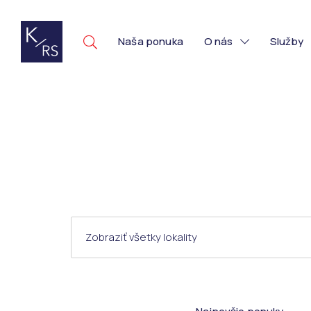
Naša ponuka
O nás
Služby