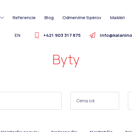
Referencie
Blog
Odmeníme tipérov
Makléri
EN
+421 903 317 875
info@kalanino
Byty