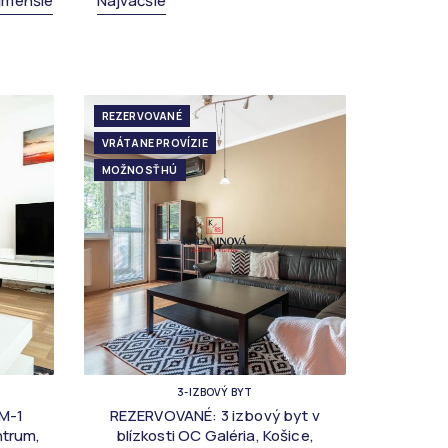
jmenšie
Najväčšie
REZERVOVANÉ
VRÁTANE PROVÍZIE
MOŽNOSŤ HÚ
3-IZBOVÝ BYT
M-1
REZERVOVANÉ: 3 izbový byt v
ntrum,
blízkosti OC Galéria, Košice,