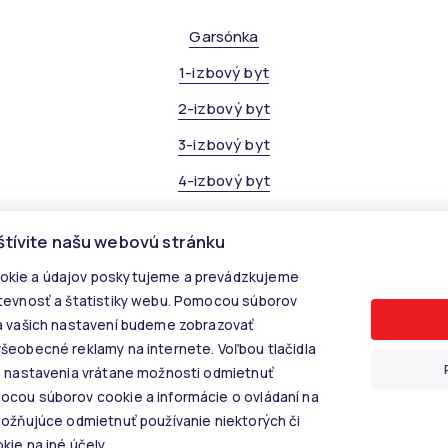
Garsónka
1-izbový byt
2-izbový byt
3-izbový byt
4-izbový byt
štívite našu webovú stránku
kie a údajov poskytujeme a prevádzkujeme
tevnosť a štatistiky webu. Pomocou súborov
© 2026 - KALANINOVÁ realitné služby
a vašich nastavení budeme zobrazovať
Rastislavova 60, 040 01 Košice, E-mail: info@kalaninovareality.sk
šeobecné reklamy na internete. Voľbou tlačidla
Informácie o spracúvaní osobných údajov
e nastavenia vrátane možnosti odmietnuť
Nastavenie cookies
cou súborov cookie a informácie o ovládaní na
možňujúce odmietnuť používanie niektorých či
ie na iné účely.