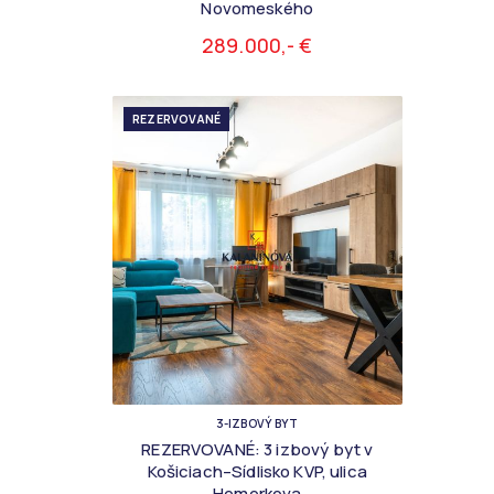
Novomeského
289.000,- €
REZERVOVANÉ
3-IZBOVÝ BYT
REZERVOVANÉ: 3 izbový byt v
Košiciach–Sídlisko KVP, ulica
Hemerkova