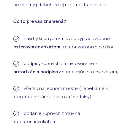
bezpečný priebeh celej realitnej transakcie.
Čo to pre Vás znamená?
návrhy kúpnych zmlúv sú vypracovávané
externým advokátom
s autorizačnou doložkou,
podpisy kúpnych zmlúv, overenie –
autorizácia podpisov
predávajúcich advokátom,
všetko na jednom mieste (nebeháme s
klientmi k notárovi overovať podpisy),
podanie kúpnych zmlúv na
kataster advokátom