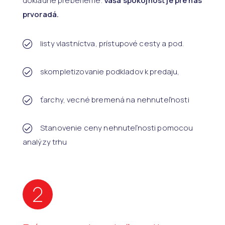
dôkladne preberieme.
Vaša spokojnosť je pre nás
prvoradá.
listy vlastníctva, prístupové cesty a pod.
skompletizovanie podkladov k predaju,
ťarchy, vecné bremená na nehnuteľnosti
Stanovenie ceny nehnuteľnosti pomocou
analýzy trhu
2