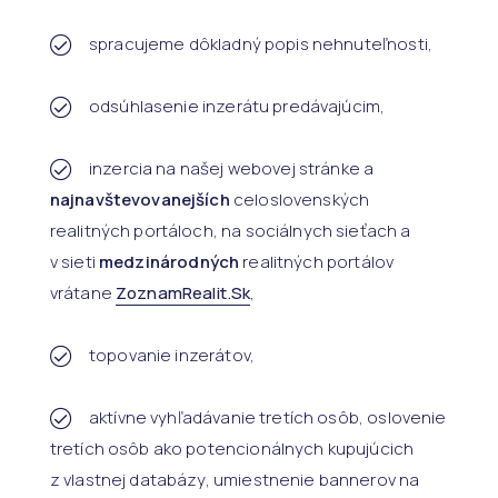
spracujeme dôkladný popis nehnuteľnosti,
odsúhlasenie inzerátu predávajúcim,
inzercia na našej webovej stránke a
najnavštevovanejších
celoslovenských
realitných portáloch, na sociálnych sieťach a
v sieti
medzinárodných
realitných portálov
vrátane
ZoznamRealit.Sk
,
topovanie inzerátov,
aktívne vyhľadávanie tretích osôb, oslovenie
tretích osôb ako potencionálnych kupujúcich
z vlastnej databázy, umiestnenie bannerov na