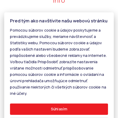
Info
Makléri
Pred tým ako navštívite našu webovú stránku
Napíšte nám
Pomocou súborov cookie a údajov poskytujeme a
Kontakt
prevádzkujeme služby, meriame návštevnosť a
štatistiky webu. Pomocou súborov cookie a údajov
Kariéra
podľa vašich nastavení budeme zobrazovať
Tiper
prispôsobené alebo všeobecné reklamy na internete.
Voľbou tlačidla Prispôsobiť zobrazíte nastavenia
Blog
vrátane možnosti odmietnuť prispôsobovanie
pomocou súborov cookie a informácie o ovládaní na
© 2026 - KALANINOVÁ realitné služby
úrovni prehliadača umožňujúce odmietnuť
Rastislavova 60, 040 01 Košice, E-mail: info@kalaninovareality.sk
používanie niektorých či všetkých súborov cookie na
Informácie o spracúvaní osobných údajov
iné účely.
Nastavenie cookies
Súhlasím