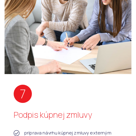
7
Podpis kúpnej zmluvy
príprava návrhu kúpnej zmluvy externým