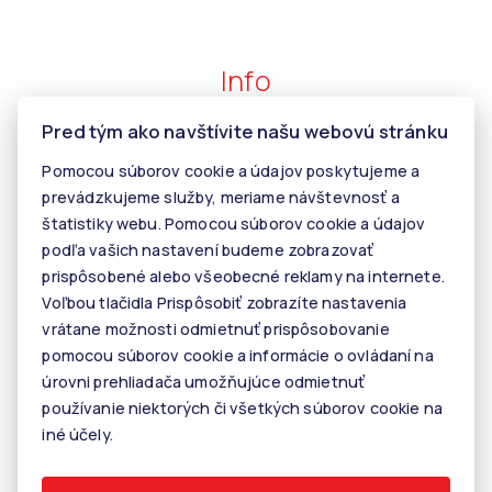
Info
Pred tým ako navštívite našu webovú stránku
Makléri
Pomocou súborov cookie a údajov poskytujeme a
Napíšte nám
prevádzkujeme služby, meriame návštevnosť a
štatistiky webu. Pomocou súborov cookie a údajov
Kontakt
podľa vašich nastavení budeme zobrazovať
Kariéra
prispôsobené alebo všeobecné reklamy na internete.
Voľbou tlačidla Prispôsobiť zobrazíte nastavenia
Tiper
vrátane možnosti odmietnuť prispôsobovanie
Blog
pomocou súborov cookie a informácie o ovládaní na
úrovni prehliadača umožňujúce odmietnuť
používanie niektorých či všetkých súborov cookie na
© 2026 - KALANINOVÁ realitné služby
iné účely.
Rastislavova 60, 040 01 Košice, E-mail: info@kalaninovareality.sk
Informácie o spracúvaní osobných údajov
Nastavenie cookies