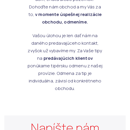
Dohoďte nám obchod a my Vás za
to,
v momente úspešnej realizácie
obchodu, odmeníme.
Vašou úlohou je len dať nám na
daného predavajúceho kontakt,
zvyšok už vybavíme my. Za Vaše tipy
na
predávajúcich klientov
ponúkame tipérsku odmenu z našej
provízie. Odmena za tip je
individuálna, závisí od konkrétneho
obchodu.
Napíšte nám