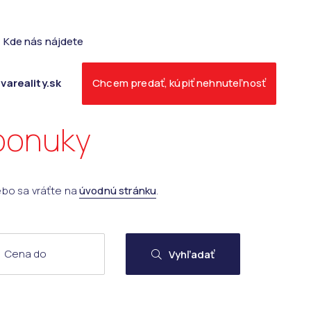
Kde nás nájdete
vareality.sk
Chcem predať, kúpiť nehnuteľnosť
 ponuky
ebo sa vráťte na
úvodnú stránku
.
Vyhľadať