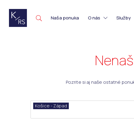
Naša ponuka
O nás
Služby
Nenašl
Pozrite si aj naše ostatné ponu
Košice - Západ