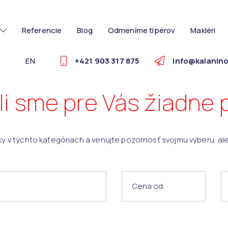
Referencie
Blog
Odmeníme tipérov
Makléri
EN
+421 903 317 875
info@kalanino
i sme pre Vás žiadne
ky v týchto kategóriach a venujte pozornosť svojmu výberu, al