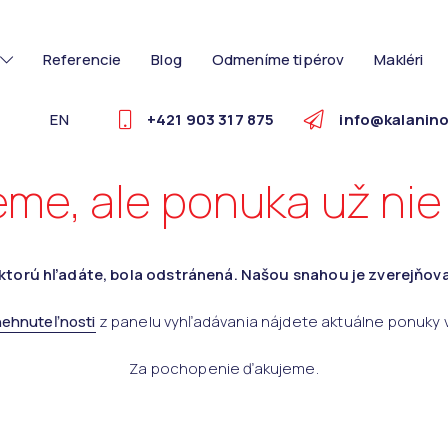
Referencie
Blog
Odmeníme tipérov
Makléri
EN
+421 903 317 875
info@kalanino
eme, ale ponuka už nie 
ktorú hľadáte, bola odstránená. Našou snahou je zverejňova
nehnuteľnosti
z panelu vyhľadávania nájdete aktuálne ponuky
Za pochopenie ďakujeme.