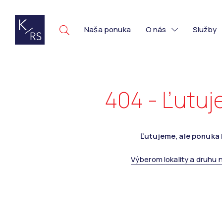
Naša ponuka
O nás
Služby
404 - Ľutuj
Ľutujeme, ale ponuka 
Výberom lokality a druhu 