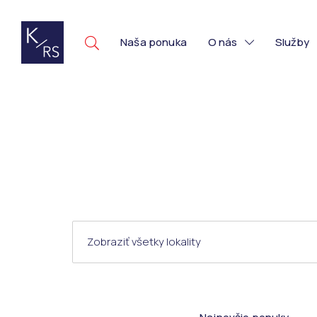
Naša ponuka
O nás
Služby