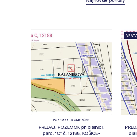
Najnovšie ponuky
VRÁTA
POZEMKY - KOMERČNÉ
PREDAJ: POZEMOK pri dialnici,
PRED
parc. "C" č. 12188, KOŠICE-
dia