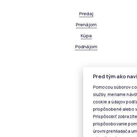
Predaj
Prenájom
Kúpa
Podnájom
Pred tým ako nav
Pomocou súborov coo
služby, meriame návš
cookie a údajov podľ
prispôsobené alebo v
Prispôsobiť zobrazít
prispôsobovanie pomo
úrovni prehliadača u