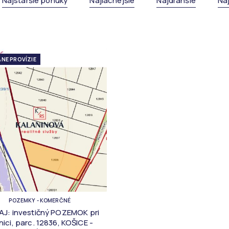
Najstaršie ponuky
Najlacnejšie
Najdrahšie
Na
NE PROVÍZIE
POZEMKY - KOMERČNÉ
AJ: investičný POZEMOK pri
lnici, parc. 12836, KOŠICE -