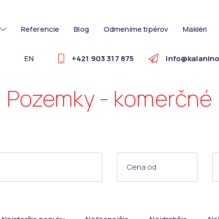
Referencie
Blog
Odmeníme tipérov
Makléri
EN
+421 903 317 875
info@kalanino
Pozemky - komerčné