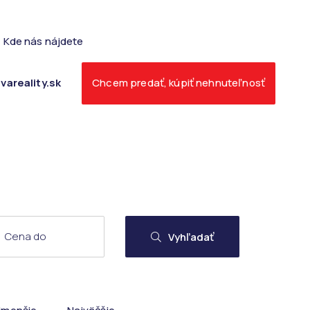
Kde nás nájdete
vareality.sk
Chcem predať, kúpiť nehnuteľnosť
Vyhľadať