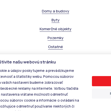
Domy a budovy
Byty
Komerčné objekty
Pozemky
Ostatné
štívite našu webovú stránku
kie a údajov poskytujeme a prevádzkujeme
tevnosť a štatistiky webu. Pomocou súborov
© 2026 - KALANINOVÁ realitné služby
a vašich nastavení budeme zobrazovať
Rastislavova 60, 040 01 Košice, E-mail: info@kalaninovareality.sk
šeobecné reklamy na internete. Voľbou tlačidla
Informácie o spracúvaní osobných údajov
e nastavenia vrátane možnosti odmietnuť
Nastavenie cookies
cou súborov cookie a informácie o ovládaní na
možňujúce odmietnuť používanie niektorých či