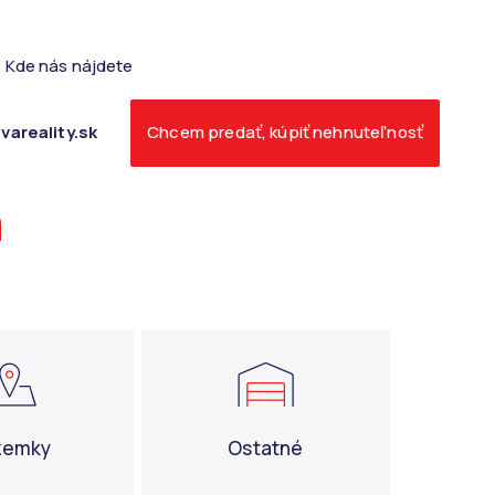
Kde nás nájdete
vareality.sk
Chcem predať, kúpiť nehnuteľnosť
a
zemky
Ostatné