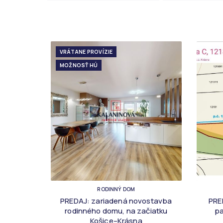
VRÁTANE PROVÍZIE
MOŽNOSŤ HÚ
RODINNÝ DOM
PREDAJ: zariadená novostavba
PRE
rodinného domu, na začiatku
pa
Košice–Krásna