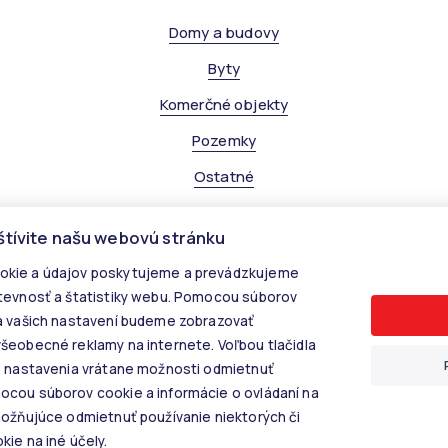
Domy a budovy
Byty
Komerčné objekty
Pozemky
Ostatné
štívite našu webovú stránku
kie a údajov poskytujeme a prevádzkujeme
tevnosť a štatistiky webu. Pomocou súborov
© 2026 - KALANINOVÁ realitné služby
a vašich nastavení budeme zobrazovať
Rastislavova 60, 040 01 Košice, E-mail: info@kalaninovareality.sk
šeobecné reklamy na internete. Voľbou tlačidla
Informácie o spracúvaní osobných údajov
e nastavenia vrátane možnosti odmietnuť
Nastavenie cookies
cou súborov cookie a informácie o ovládaní na
možňujúce odmietnuť používanie niektorých či
ie na iné účely.