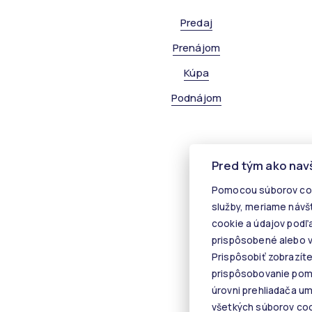
Predaj
Prenájom
Kúpa
Podnájom
Pred tým ako nav
Pomocou súborov coo
služby, meriame návš
cookie a údajov podľ
prispôsobené alebo v
Prispôsobiť zobrazít
prispôsobovanie pomo
úrovni prehliadača u
všetkých súborov cook