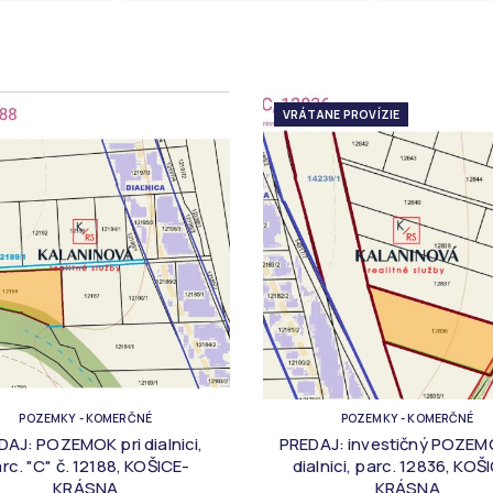
VRÁTANE PROVÍZIE
POZEMKY - KOMERČNÉ
POZEMKY - KOMERČNÉ
DAJ: POZEMOK pri dialnici,
PREDAJ: investičný POZEMO
rc. "C" č. 12188, KOŠICE-
dialnici, parc. 12836, KOŠI
KRÁSNA
KRÁSNA