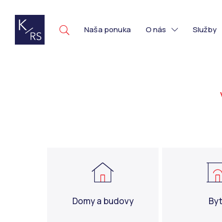
Naša ponuka
O nás
Služby
Domy a budovy
By