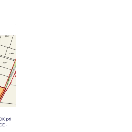
K pri
CE -