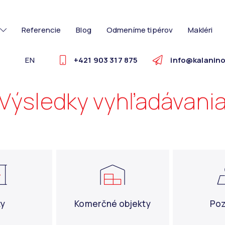
Referencie
Blog
Odmeníme tipérov
Makléri
EN
+421 903 317 875
info@kalanino
Výsledky vyhľadávani
ty
Komerčné objekty
Po