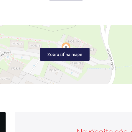
Zobraziť na mape
Neváhajte nás 