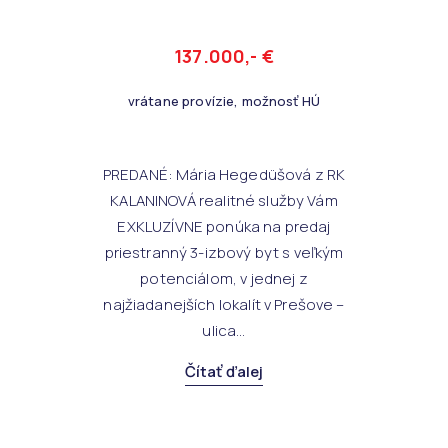
137.000,- €
vrátane provízie, možnosť HÚ
PREDANÉ: Mária Hegedüšová z RK
KALANINOVÁ realitné služby Vám
EXKLUZÍVNE ponúka na predaj
priestranný 3-izbový byt s veľkým
potenciálom, v jednej z
najžiadanejších lokalít v Prešove –
ulica...
Čítať ďalej