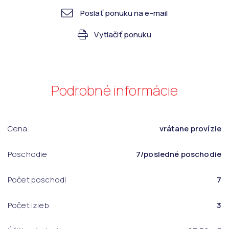
Poslať ponuku na e-mail
Vytlačiť ponuku
Podrobné informácie
Cena
vrátane provízie
Poschodie
7/posledné poschodie
Počet poschodí
7
Počet izieb
3