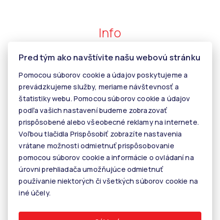
Info
Pred tým ako navštívite našu webovú stránku
Makléri
Pomocou súborov cookie a údajov poskytujeme a
Napíšte nám
prevádzkujeme služby, meriame návštevnosť a
Kontakt
štatistiky webu. Pomocou súborov cookie a údajov
podľa vašich nastavení budeme zobrazovať
Kariéra
prispôsobené alebo všeobecné reklamy na internete.
Tiper
Voľbou tlačidla Prispôsobiť zobrazíte nastavenia
vrátane možnosti odmietnuť prispôsobovanie
Blog
pomocou súborov cookie a informácie o ovládaní na
úrovni prehliadača umožňujúce odmietnuť
používanie niektorých či všetkých súborov cookie na
© 2026 - KALANINOVÁ realitné služby
iné účely.
Rastislavova 60, 040 01 Košice, E-mail: info@kalaninovareality.sk
Informácie o spracúvaní osobných údajov
Nastavenie cookies