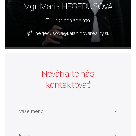
Mgr. Mária HEGEDÜŠOVÁ
+421 908 606 079
hegedusova@kalaninovareality.sk
Neváhajte nás
kontaktovať
Vaše meno
E-mail