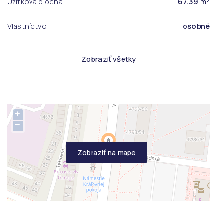
Úžitková plocha
67.39 m²
Vlastníctvo
osobné
Zobraziť všetky
+
−
Zobraziť na mape