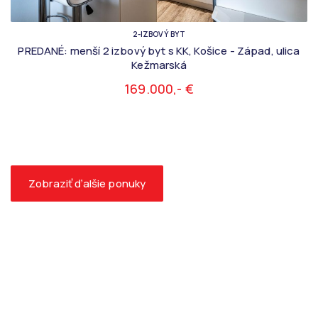
2-IZBOVÝ BYT
PREDANÉ: menší 2 izbový byt s KK, Košice - Západ, ulica
Kežmarská
169.000,- €
Zobraziť ďalšie ponuky