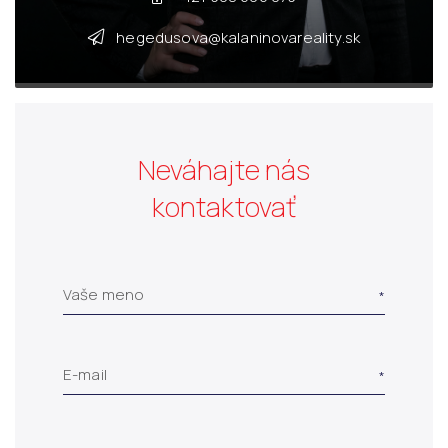
hegedusova@kalaninovareality.sk
Neváhajte nás
kontaktovať
Vaše meno
E-mail