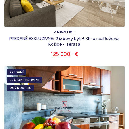
2-IZBOVÝ BYT
PREDANÉ EXKLUZÍVNE: 2 izbový byt + KK, ulica Ružová,
Košice - Terasa
125.000,- €
PREDANÉ
VRÁTANE PROVÍZIE
MOŽNOSŤ HÚ