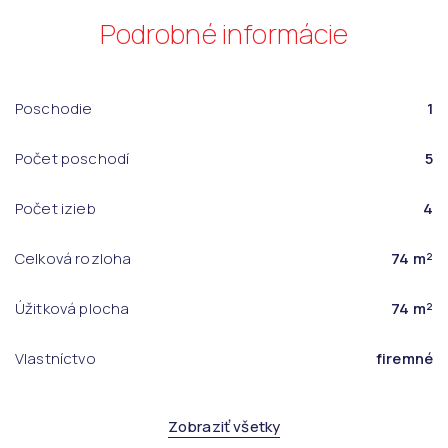
Podrobné informácie
Poschodie
1
Počet poschodí
5
Počet izieb
4
Celková rozloha
74 m²
Úžitková plocha
74 m²
Vlastníctvo
firemné
Zobraziť všetky