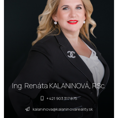
Ing. Renáta KALANINOVÁ, RSc.
+421 903 317 875
kalaninova@kalaninovareality.sk