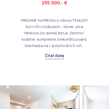
235.000,- €
PREDANÉ na PREDAJ 4-izbový TEHLOVÝ
byt v OV v Košiciach – Sever, ulica
Hlinkova (vo dvore) Byt je „čerstvo“
kvalitne, kompletne zrekonštruovaný.
Nachádza na 1. poschodí/z 5-ich...
Čítať ďalej