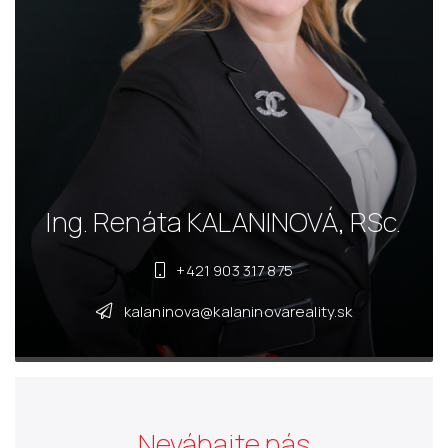
Ing. Renáta KALANINOVÁ, RSc.
+421 903 317 875
kalaninova@kalaninovareality.sk
Neváhajte nás