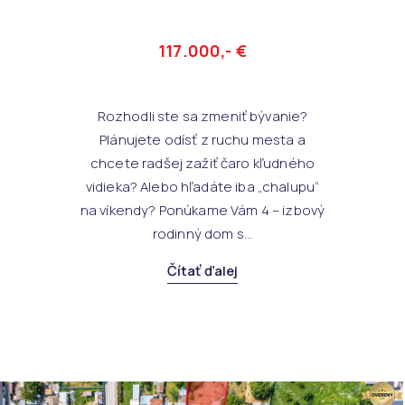
117.000,- €
Rozhodli ste sa zmeniť bývanie?
Plánujete odísť z ruchu mesta a
chcete radšej zažiť čaro kľudného
vidieka? Alebo hľadáte iba „chalupu“
na víkendy? Ponúkame Vám 4 – izbový
rodinný dom s...
Čítať ďalej