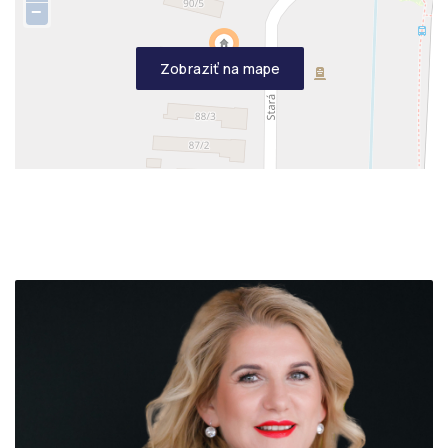
−
Zobraziť na mape