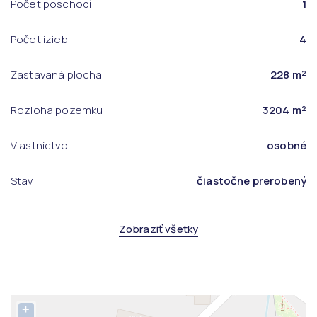
Počet poschodí
1
Počet izieb
4
Zastavaná plocha
228 m²
Rozloha pozemku
3204 m²
Vlastníctvo
osobné
Stav
čiastočne prerobený
Zobraziť všetky
+