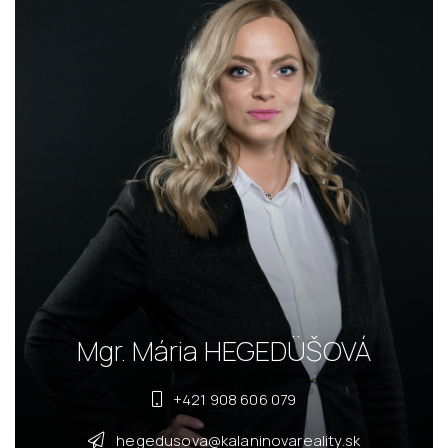
Mgr. Mária HEGEDÜŠOVÁ
+421 908 606 079
hegedusova@kalaninovareality.sk