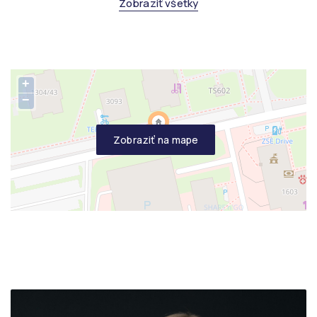
Zobraziť všetky
+
−
Zobraziť na mape