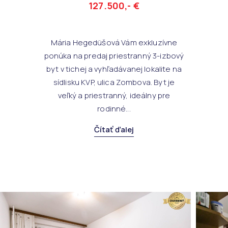
127.500,- €
Mária Hegedüšová Vám exkluzívne
ponúka na predaj priestranný 3-izbový
byt v tichej a vyhľadávanej lokalite na
sídlisku KVP, ulica Zombova. Byt je
veľký a priestranný, ideálny pre
rodinné...
Čítať ďalej