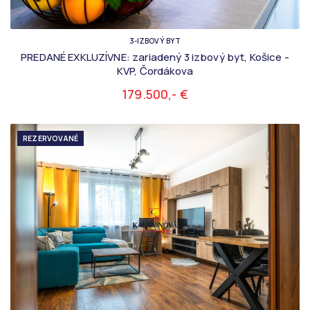
3-IZBOVÝ BYT
PREDANÉ EXKLUZÍVNE: zariadený 3 izbový byt, Košice -
KVP, Čordákova
179.500,- €
REZERVOVANÉ