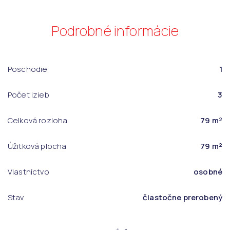
Podrobné informácie
Poschodie
1
Počet izieb
3
Celková rozloha
79 m²
Úžitková plocha
79 m²
Vlastníctvo
osobné
Stav
čiastočne prerobený