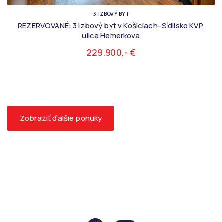
3-IZBOVÝ BYT
REZERVOVANÉ: 3 izbový byt v Košiciach–Sídlisko KVP,
ulica Hemerkova
229.900,- €
Zobraziť ďalšie ponuky