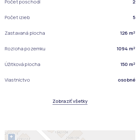
Počet poschodí
2
Počet izieb
5
Zastavaná plocha
126 m²
Rozloha pozemku
1094 m²
Úžitková plocha
150 m²
Vlastníctvo
osobné
Zobraziť všetky
+