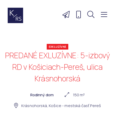
EXKLUZÍVNE
PREDANÉ EXLUZÍVNE: 5-izbový
RD v Košiciach-Pereš, ulica
Krásnohorská
Rodinný dom
150 m²
Krásnohorská, Košice - mestská časť Pereš