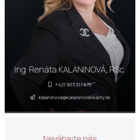
Ing. Renáta KALANINOVÁ, RSc.
+421 903 317 875
kalaninova@kalaninovareality.sk
Neváhajte nás