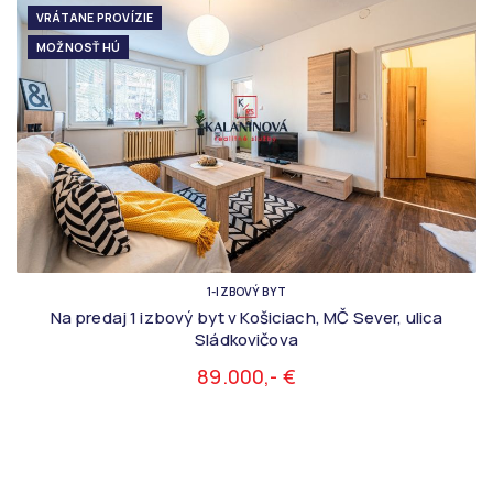
VRÁTANE PROVÍZIE
MOŽNOSŤ HÚ
1-IZBOVÝ BYT
Na predaj 1 izbový byt v Košiciach, MČ Sever, ulica
Sládkovičova
89.000,- €