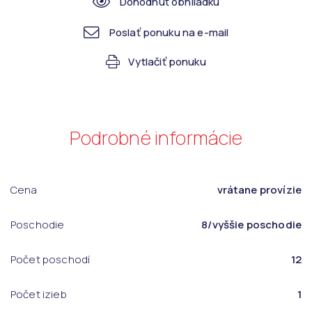
Dohodnúť obhliadku
Poslať ponuku na e-mail
Vytlačiť ponuku
Podrobné informácie
Cena
vrátane provízie
Poschodie
8/vyššie poschodie
Počet poschodí
12
Počet izieb
1