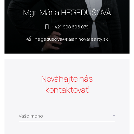
Mgr. Mária HEGEDÜŠOVÁ
+421 908 606 079
hegedusova@kalaninovareality.sk
Neváhajte nás
kontaktovať
Vaše meno