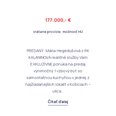
177.000,- €
vrátane provízie, možnosť HÚ
PREDANÝ: Mária Hegedüšová z RK
KALANINOVÁ realitné služby Vám
EXKLUZÍVNE ponúka na predaj
výnimočný 1-izbový byt so
samostatnou kuchyňou v jednej z
najžiadanejších lokalít v Košiciach –
ulica...
Čítať ďalej