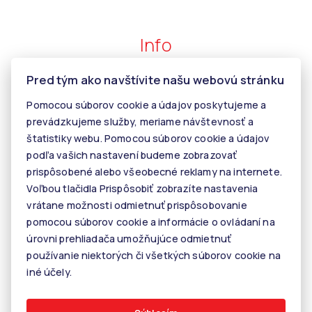
Info
Pred tým ako navštívite našu webovú stránku
Makléri
Pomocou súborov cookie a údajov poskytujeme a
Napíšte nám
prevádzkujeme služby, meriame návštevnosť a
Kontakt
štatistiky webu. Pomocou súborov cookie a údajov
podľa vašich nastavení budeme zobrazovať
Kariéra
prispôsobené alebo všeobecné reklamy na internete.
Tiper
Voľbou tlačidla Prispôsobiť zobrazíte nastavenia
vrátane možnosti odmietnuť prispôsobovanie
Blog
pomocou súborov cookie a informácie o ovládaní na
úrovni prehliadača umožňujúce odmietnuť
používanie niektorých či všetkých súborov cookie na
© 2026 - KALANINOVÁ realitné služby
iné účely.
Rastislavova 60, 040 01 Košice, E-mail: info@kalaninovareality.sk
Informácie o spracúvaní osobných údajov
Nastavenie cookies