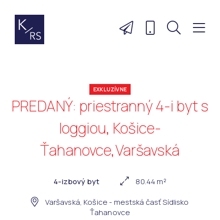
EXKLUZÍVNE
PREDANÝ: priestranný 4-i byt s
loggiou, Košice-
Ťahanovce,Varšavská
4-izbový byt
80.44 m²
Varšavská, Košice - mestská časť Sídlisko
Ťahanovce