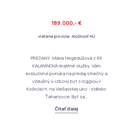
189.000,- €
vrátane provízie, možnosť HÚ
PREDANÝ: Mária Hegedüšová z RK
KALANINOVÁ realitné služby, Vám
exkluzívne ponúka na predaj slnečný a
vzdušný 4-izbový byt s loggiou v
Košiciach, na Varšavskej ulici - sídlisko
Ťahanovce. Byt sa...
Čítať ďalej