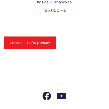
Košice - Ťahanovce
125.000,- €
Zobraziť ďalšie ponuky