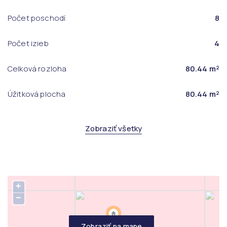
Počet poschodí
8
Počet izieb
4
Celková rozloha
80.44 m²
Úžitková plocha
80.44 m²
Zobraziť všetky
+
−
Zobraziť na mape