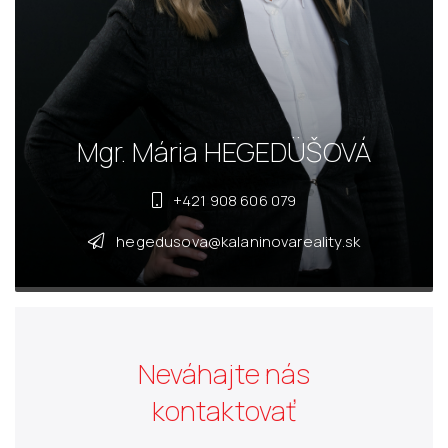
Mgr. Mária HEGEDÜŠOVÁ
+421 908 606 079
hegedusova@kalaninovareality.sk
Neváhajte nás
kontaktovať