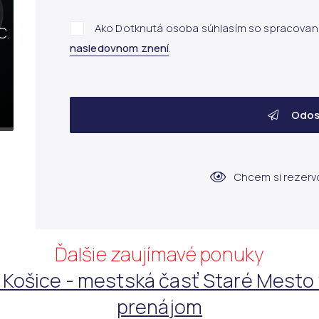
c.
Ako Dotknutá osoba súhlasím so spracovan
nasledovnom znení
.
Odos
Chcem si rezerv
Ďalšie zaujímavé ponuky
te Košice - mestská časť Staré Mesto
prenájom