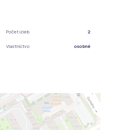
Počet izieb
2
Vlastníctvo
osobné