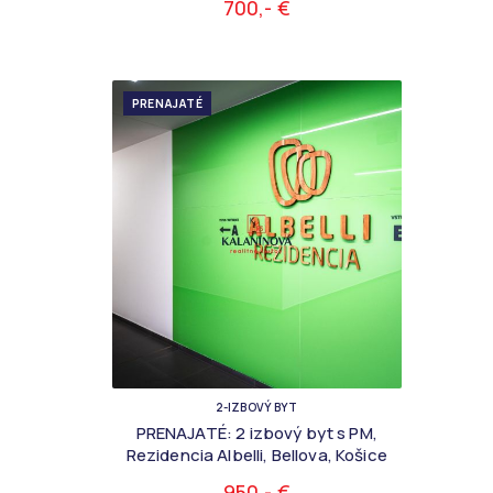
700,- €
PRENAJATÉ
2-IZBOVÝ BYT
PRENAJATÉ: 2 izbový byt s PM,
Rezidencia Albelli, Bellova, Košice
950,- €