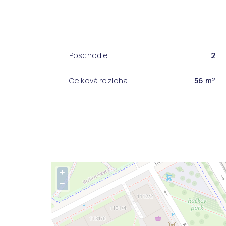
Poschodie
2
Celková rozloha
56 m²
+
−