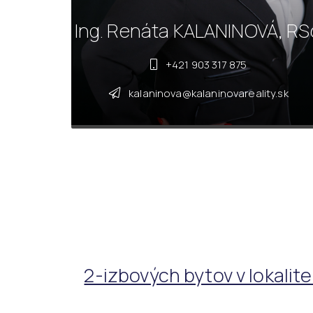
Ing. Renáta KALANINOVÁ, RS
+421 903 317 875
kalaninova@kalaninovareality.sk
2-izbových bytov v lokali