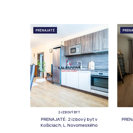
PRENAJATÉ
PRENA
2-IZBOVÝ BYT
PRENAJATÉ: 2 izbový byt v
PREN
Košiciach, L. Novomeského