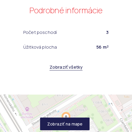
Podrobné informácie
Počet poschodí
3
Úžitková plocha
56 m²
Zobraziť všetky
Zobraziť na mape