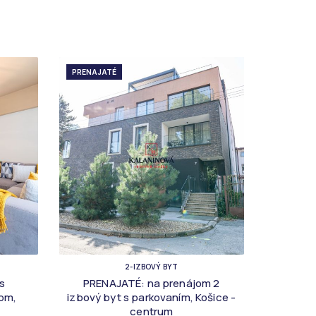
PRENAJATÉ
2-IZBOVÝ BYT
s
PRENAJATÉ: na prenájom 2
om,
izbový byt s parkovaním, Košice -
centrum