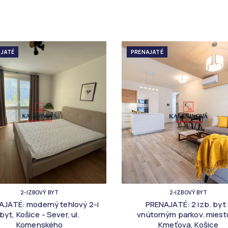
JATÉ
PRENAJATÉ
2-IZBOVÝ BYT
2-IZBOVÝ BYT
AJATÉ: moderný tehlový 2-i
PRENAJATÉ: 2 izb. byt 
byt, Košice - Sever, ul.
vnútorným parkov. miest
Komenského
Kmeťova, Košice