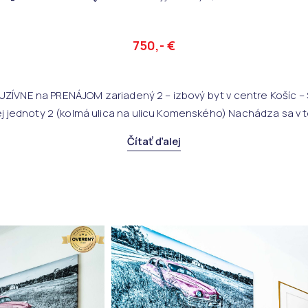
750,- €
ZÍVNE na PRENÁJOM zariadený 2 – izbový byt v centre Košíc – 
j jednoty 2 (kolmá ulica na ulicu Komenského) Nachádza sa v t
Čítať ďalej