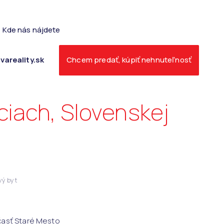
Kde nás nájdete
vareality.sk
Chcem predať, kúpiť nehnuteľnosť
ciach, Slovenskej
vý byt
 časť Staré Mesto