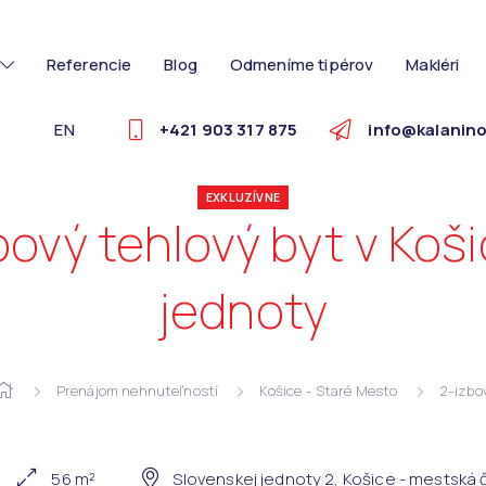
Referencie
Blog
Odmeníme tipérov
Makléri
EN
+421 903 317 875
info@kalanino
EXKLUZÍVNE
ový tehlový byt v Koši
jednoty
Prenájom nehnuteľností
Košice - Staré Mesto
2-izbo
56 m²
Slovenskej jednoty 2, Košice - mestská