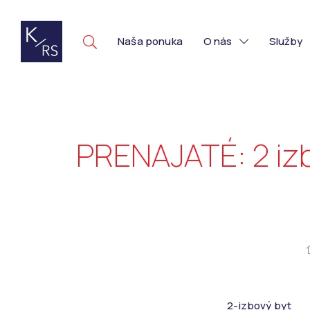
Naša ponuka
O nás
Služby
PRENAJATÉ: 2 izb
2-izbový byt