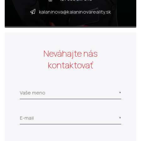
kalaninova@kalaninovareality.sk
Neváhajte nás
kontaktovať
Vaše meno
E-mail