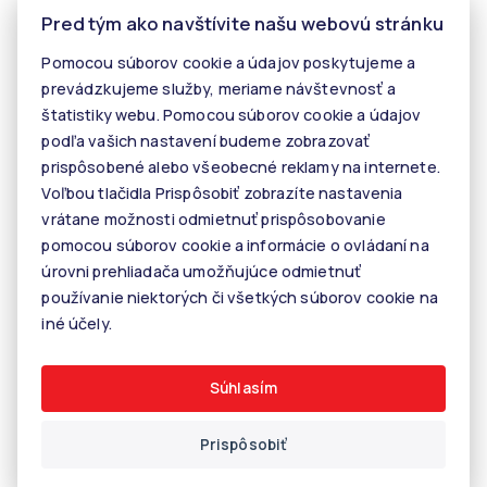
Pred tým ako navštívite našu webovú stránku
Makléri
Pomocou súborov cookie a údajov poskytujeme a
Napíšte nám
prevádzkujeme služby, meriame návštevnosť a
Kontakt
štatistiky webu. Pomocou súborov cookie a údajov
podľa vašich nastavení budeme zobrazovať
Kariéra
prispôsobené alebo všeobecné reklamy na internete.
Tiper
Voľbou tlačidla Prispôsobiť zobrazíte nastavenia
vrátane možnosti odmietnuť prispôsobovanie
Blog
pomocou súborov cookie a informácie o ovládaní na
úrovni prehliadača umožňujúce odmietnuť
používanie niektorých či všetkých súborov cookie na
© 2026 - KALANINOVÁ realitné služby
iné účely.
Rastislavova 60, 040 01 Košice, E-mail: info@kalaninovareality.sk
Informácie o spracúvaní osobných údajov
Nastavenie cookies
Súhlasím
Prispôsobiť